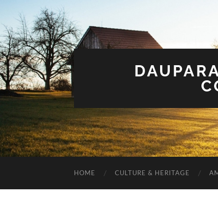
DAUPARA
C
HOME
CULTURE & HERITAGE
A