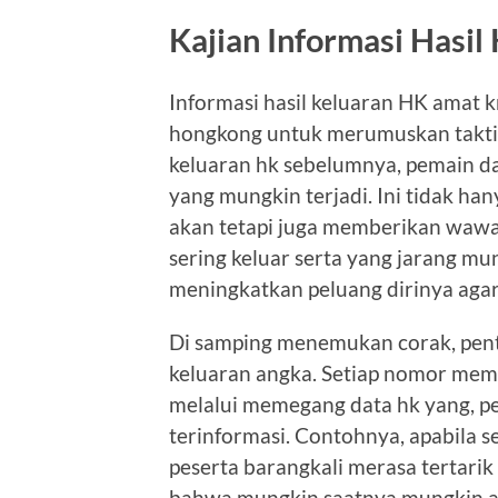
Kajian Informasi Hasil
Informasi hasil keluaran HK amat k
hongkong untuk merumuskan taktik
keluaran hk sebelumnya, pemain 
yang mungkin terjadi. Ini tidak h
akan tetapi juga memberikan waw
sering keluar serta yang jarang mun
meningkatkan peluang dirinya aga
Di samping menemukan corak, pent
keluaran angka. Setiap nomor memi
melalui memegang data hk yang, pe
terinformasi. Contohnya, apabila s
peserta barangkali merasa tertar
bahwa mungkin saatnya mungkin a