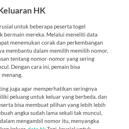
 Keluaran HK
rusial untuk beberapa peserta togel
 bermain mereka. Melalui meneliti data
dapat menemukan corak dan perkembangan
anya membantu dalam memilih memilih nomor,
asan tentang nomor-nomor yang sering
cul. Dengan cara ini, pemain bisa
r menang.
ing juga agar memperhatikan seringnya
liki peluang untuk keluar yang berbeda, dan
serta bisa membuat pilihan yang lebih lebih
ebuah angka sudah lama sekali tak muncul,
ik dalam mengambil nomor itu, menyangka
kan keluar.
data hk
Tapi, krusial untuk