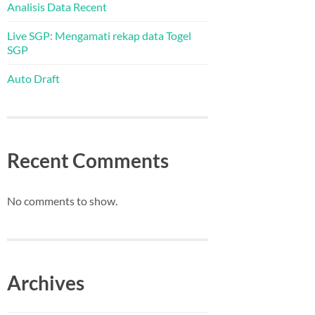
Analisis Data Recent
Live SGP: Mengamati rekap data Togel
SGP
Auto Draft
Recent Comments
No comments to show.
Archives