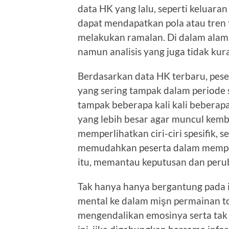
data HK yang lalu, seperti keluar
dapat mendapatkan pola atau tren
melakukan ramalan. Di dalam alam 
namun analisis yang juga tidak kur
Berdasarkan data HK terbaru, pes
yang sering tampak dalam periode 
tampak beberapa kali kali bebera
yang lebih besar agar muncul kem
memperlihatkan ciri-ciri spesifik, 
memudahkan peserta dalam mempers
itu, memantau keputusan dan peru
Tak hanya hanya bergantung pada in
mental ke dalam mişn permainan to
mengendalikan emosinya serta tak t