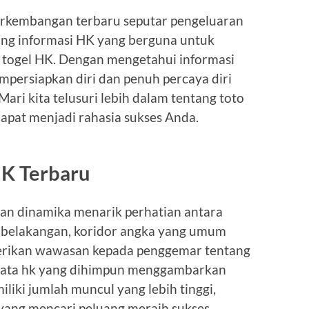
perkembangan terbaru seputar pengeluaran
ng informasi HK yang berguna untuk
togel HK. Dengan mengetahui informasi
mpersiapkan diri dan penuh percaya diri
ari kita telusuri lebih dalam tentang toto
apat menjadi rahasia sukses Anda.
K Terbaru
an dinamika menarik perhatian antara
 belakangan, koridor angka yang umum
berikan wawasan kepada penggemar tentang
 Data hk yang dihimpun menggambarkan
ki jumlah muncul yang lebih tinggi,
yang mencari peluang meraih sukses.