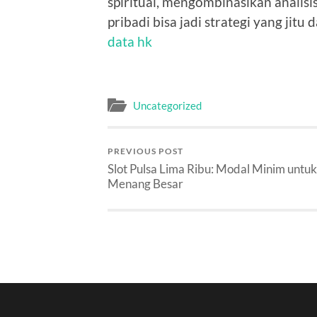
spiritual, mengombinasikan analis
pribadi bisa jadi strategi yang jit
data hk
Uncategorized
PREVIOUS POST
Slot Pulsa Lima Ribu: Modal Minim untuk
Menang Besar