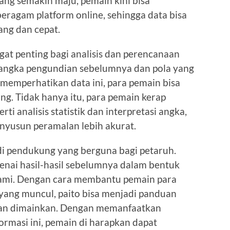
ng semakin maju, pemain kini bisa
beragam platform online, sehingga data bisa
ang dan cepat.
gat penting bagi analisis dan perencanaan
a-angka pengundian sebelumnya dan pola yang
 memperhatikan data ini, para pemain bisa
g. Tidak hanya itu, para pemain kerap
ti analisis statistik dan interpretasi angka,
nyusun peramalan lebih akurat.
di pendukung yang berguna bagi petaruh.
nai hasil-hasil sebelumnya dalam bentuk
ahami. Dengan cara membantu pemain para
 yang muncul, paito bisa menjadi panduan
an dimainkan. Dengan memanfaatkan
masi ini, pemain di harapkan dapat