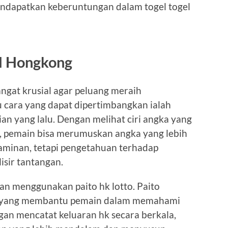
endapatkan keberuntungan dalam togel togel
el Hongkong
ngat krusial agar peluang meraih
 cara yang dapat dipertimbangkan ialah
ian yang lalu. Dengan melihat ciri angka yang
, pemain bisa merumuskan angka yang lebih
aminan, tetapi pengetahuan terhadap
isir tantangan.
gan menggunakan paito hk lotto. Paito
ual yang membantu pemain dalam memahami
ngan mencatat keluaran hk secara berkala,