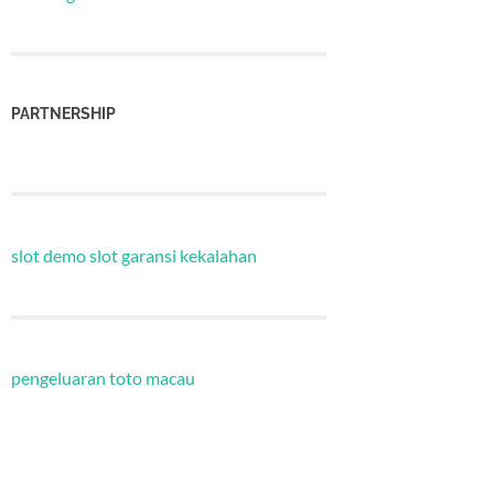
PARTNERSHIP
slot demo
slot garansi kekalahan
pengeluaran toto macau