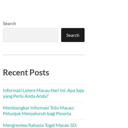
Search
Search
Recent Posts
Informasi Lotere Macau Hari Ini: Apa Saja
yang Perlu Anda Anda?
Membongkar Informasi Toto Macau:
Petunjuk Menyeluruh bagi Peserta
Mengreview Rahasia Togel Macao 5D: