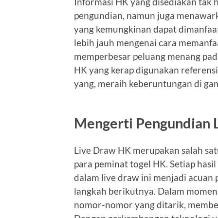
Informasi HK yang disediakan ta
pengundian, namun juga menawarka
yang kemungkinan dapat dimanfaatk
lebih jauh mengenai cara memanfa
memperbesar peluang menang pada s
HK yang kerap digunakan referens
yang, meraih keberuntungan di game
Mengerti Pengundian 
Live Draw HK merupakan salah sat
para peminat togel HK. Setiap hasi
dalam live draw ini menjadi acuan
langkah berikutnya. Dalam momen i
nomor-nomor yang ditarik, memberi