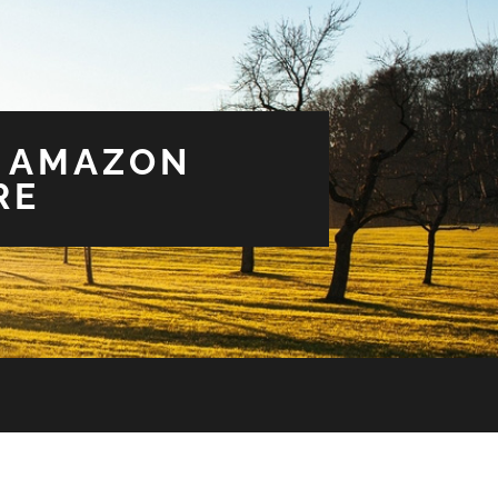
, AMAZON
RE